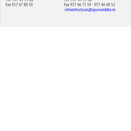
Fax 957 47 80 50
Fax 957 46 75 59 - 957 46 40 52
infraestructuras@ayuncordoba.es