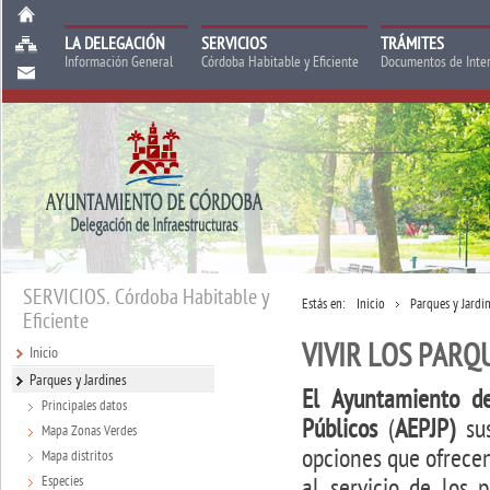
LA DELEGACIÓN
SERVICIOS
TRÁMITES
Información General
Córdoba Habitable y Eficiente
Documentos de Inte
SERVICIOS. Córdoba Habitable y
Estás en:
Inicio
Parques y Jardi
Eficiente
VIVIR LOS PARQ
Inicio
Parques y Jardines
El Ayuntamiento de
Principales datos
Públicos
(
AEPJP)
su
Mapa Zonas Verdes
opciones que ofrece
Mapa distritos
Especies
al servicio de los 