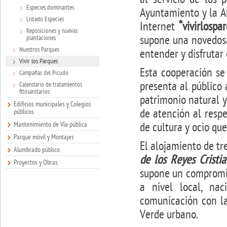
Especies dominantes
Ayuntamiento y la AE
Listado Especies
Internet
“vivirlospa
Reposiciones y nuevas
supone una novedosa
plantaciones
Nuestros Parques
entender y disfrutar
Vivir los Parques
Esta cooperación s
Campañas del Picudo
presenta al público 
Calendario de tratamientos
fitosanitarios
patrimonio natural y
Edificios municipales y Colegios
de atención al resp
públicos
Mantenimiento de Vía pública
de cultura y ocio que
Parque móvil y Montajes
El alojamiento de tr
Alumbrado público
de los Reyes Cristi
Proyectos y Obras
supone un compromis
a nivel local, na
comunicación con la
Verde urbano.