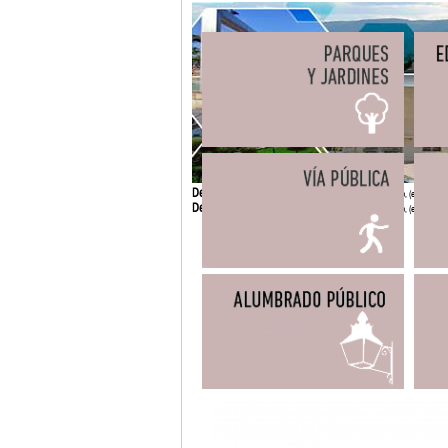
Delegación de Infraestructuras
- Avda. Mediterráneo, (esquina co
Delegación de Infraestructuras
- Avda. Mediterráneo, (esquina co