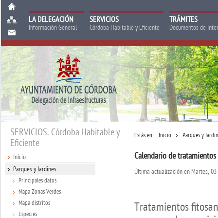
LA DELEGACIÓN
SERVICIOS
TRÁMITES
Información General
Córdoba Habitable y Eficiente
Documentos de Inte
SERVICIOS. Córdoba Habitable y
Estás en:
Inicio
Parques y Jardi
Eficiente
Calendario de tratamientos 
Inicio
Parques y Jardines
Última actualización en Martes, 0
Principales datos
Mapa Zonas Verdes
Mapa distritos
Tratamientos fitosan
Especies